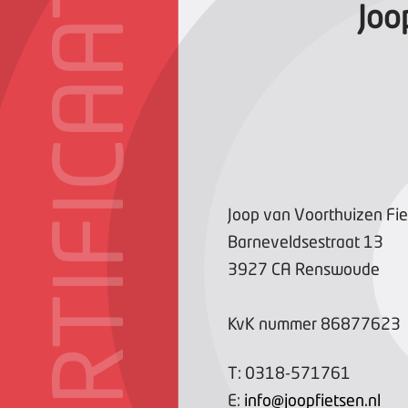
CERTIFICAAT
Joo
Joop van Voorthuizen Fie
Barneveldsestraat
13
3927 CA
Renswoude
KvK nummer
86877623
T:
0318-571761
E:
info@joopfietsen.nl