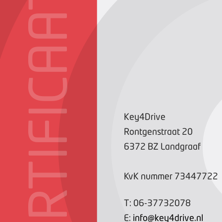
CERTIFICAAT
Key4Drive
Rontgenstraat
20
6372 BZ
Landgraaf
KvK nummer
73447722
T:
06-37732078
E:
info@key4drive.nl