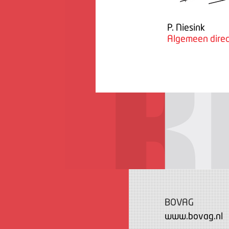
P. Niesink
Algemeen direc
BOVAG
www.bovag.nl