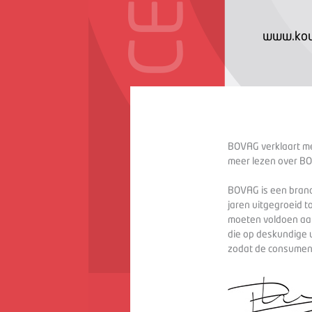
www.kow
BOVAG verklaart met
meer lezen over BO
BOVAG is een branc
jaren uitgegroeid t
moeten voldoen aan
die op deskundige 
zodat de consument 