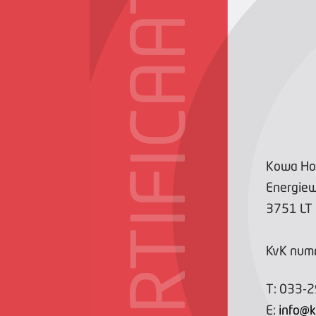
CERTIFICAAT
Kowa Ho
Energie
3751 LT
KvK num
T:
033-
E:
info@k