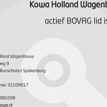
Kowa Holland Wage
actief BOVAG lid i
lland Wagenbouw
weg
9
Bunschoten Spakenburg
mer
32109617
2981098
owa.nl