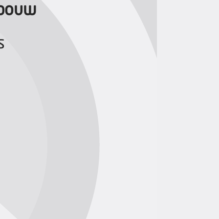
nbouw
s