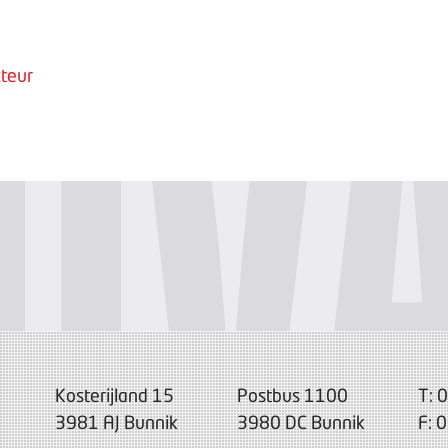
teur
Kosterijland 15
Postbus 1100
T: 
3981 AJ Bunnik
3980 DC Bunnik
F: 