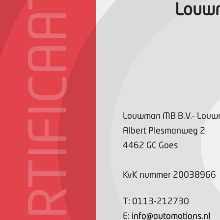
CERTIFICAAT
Louwm
Louwman MB B.V.- Lou
Albert Plesmanweg
2
4462 GC
Goes
KvK nummer
20038966
T:
0113-212730
E:
info@automotions.nl