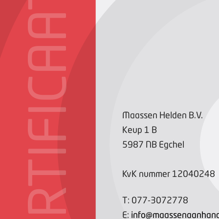
CERTIFICAAT
Maassen Helden B.V.
Keup
1
B
5987 NB
Egchel
KvK nummer
12040248
T:
077-3072778
E:
info@maassenaanhang