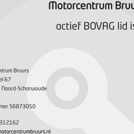
Motorcentrum Bru
actief BOVAG lid i
trum Bruurs
el
67
X
Noord-Scharwoude
mer
56873050
-312162
otorcentrumbruurs.nl