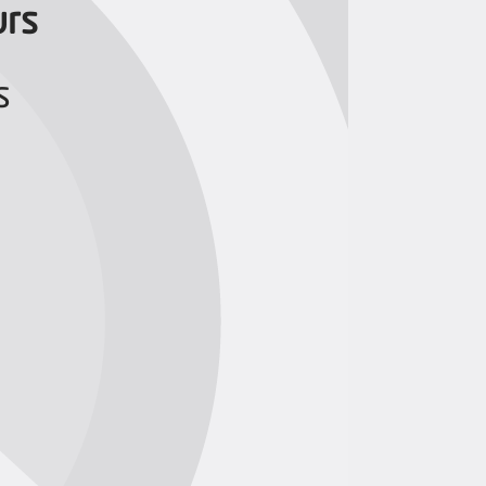
urs
s