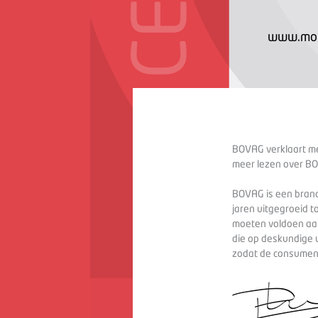
www.mot
BOVAG verklaart met
meer lezen over BO
BOVAG is een branc
jaren uitgegroeid t
moeten voldoen aan
die op deskundige 
zodat de consument 