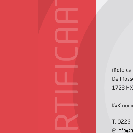
CERTIFICAAT
Motorcen
De Moss
1723 H
KvK num
T:
0226
E:
info@m