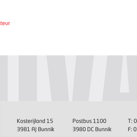
teur
Kosterijland 15
Postbus 1100
T: 
3981 AJ Bunnik
3980 DC Bunnik
F: 