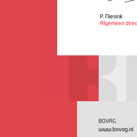
P. Niesink
Algemeen direc
BOVAG
www.bovag.nl