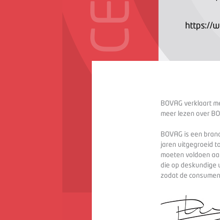
https://
BOVAG verklaart met
meer lezen over BO
BOVAG is een branc
jaren uitgegroeid t
moeten voldoen aan
die op deskundige 
zodat de consument 