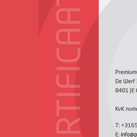
CERTIFICAAT
PremiumC
De Werf
8401 JE
KvK num
T:
+316
E:
info@p