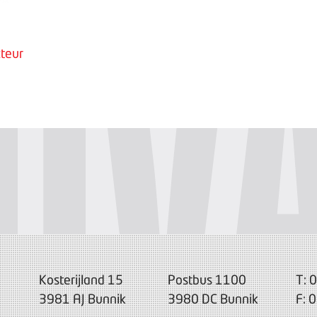
teur
Kosterijland 15
Postbus 1100
T: 
3981 AJ Bunnik
3980 DC Bunnik
F: 