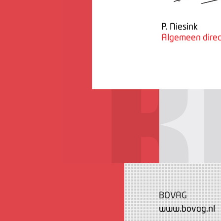
P. Niesink
Algemeen direc
BOVAG
www.bovag.nl