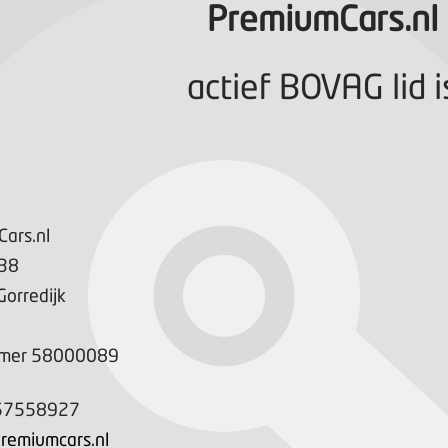
PremiumCars.nl
actief BOVAG lid i
ars.nl
38
Gorredijk
mer
58000089
57558927
remiumcars.nl