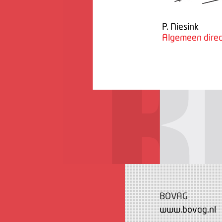
P. Niesink
Algemeen direc
BOVAG
www.bovag.nl