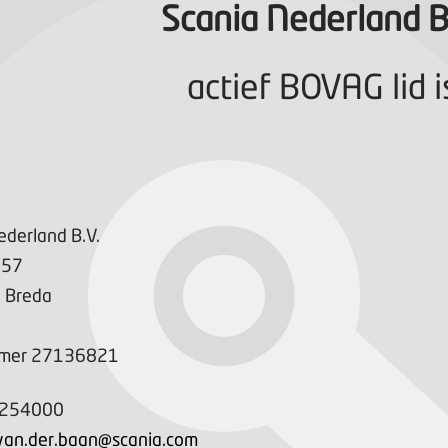
Scania Nederland B
actief BOVAG lid i
ederland B.V.
57
V
Breda
mer
27136821
5254000
van.der.baan@scania.com