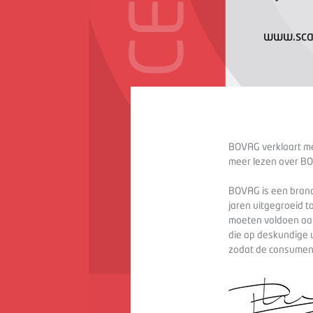
www.scan
BOVAG verklaart met
meer lezen over BO
BOVAG is een branc
jaren uitgegroeid t
moeten voldoen aan
die op deskundige 
zodat de consument 