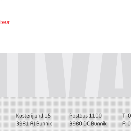
teur
Kosterijland 15
Postbus 1100
T: 
3981 AJ Bunnik
3980 DC Bunnik
F: 