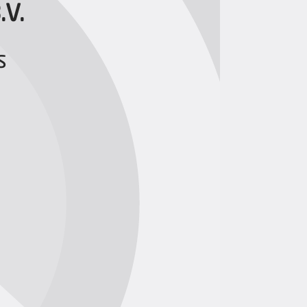
.V.
s