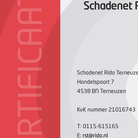
CERTIFICAAT
Schadenet R
Schadenet Rida Terneuze
Handelspoort
7
4538 BN
Terneuzen
KvK nummer
21016743
T:
0115-615165
E:
rst@rida.nl