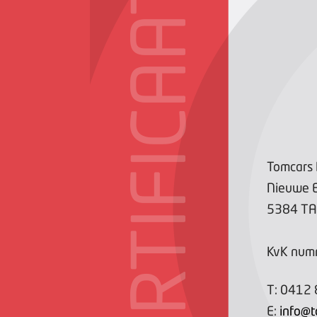
CERTIFICAAT
Tomcars 
Nieuwe 
5384 TA
KvK num
T:
0412 
E:
info@t