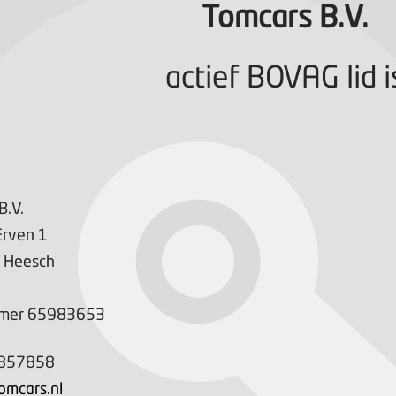
Tomcars B.V.
actief BOVAG lid i
B.V.
Erven
1
Heesch
mer
65983653
857858
omcars.nl