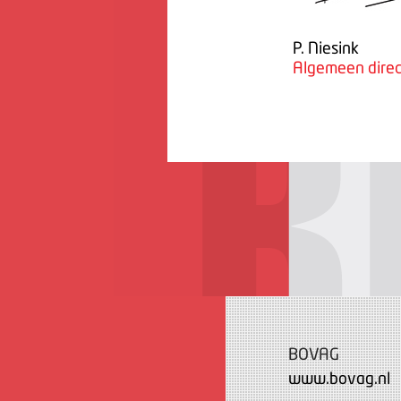
P. Niesink
Algemeen direc
BOVAG
www.bovag.nl