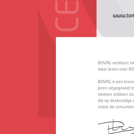
www.tom
BOVAG verklaart met
meer lezen over BO
BOVAG is een branc
jaren uitgegroeid t
moeten voldoen aan
die op deskundige 
zodat de consument 