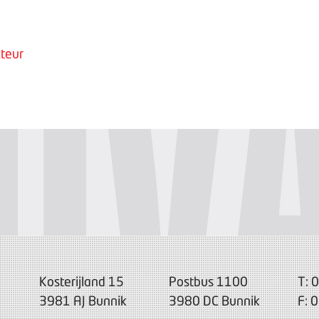
teur
Kosterijland 15
Postbus 1100
T: 
3981 AJ Bunnik
3980 DC Bunnik
F: 