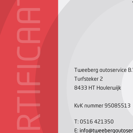
CERTIFICAAT
Tweeberg autoservice B.
Turfsteker
2
8433 HT
Haulerwijk
KvK nummer
95085513
T:
0516 421350
E:
info@tweebergautoserv