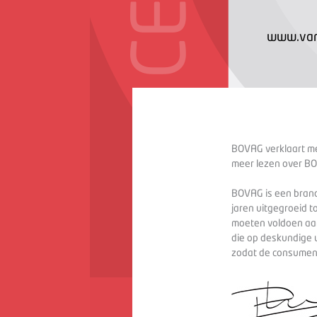
www.vand
BOVAG verklaart met
meer lezen over BO
BOVAG is een branc
jaren uitgegroeid t
moeten voldoen aan
die op deskundige 
zodat de consument 