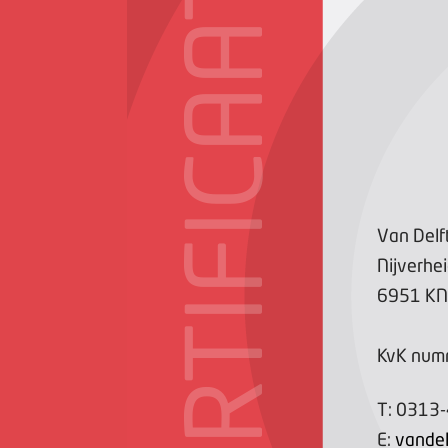
CERTIFICAAT
Van Delf
Nijverhe
6951 KN
KvK num
T:
0313
E:
vandel