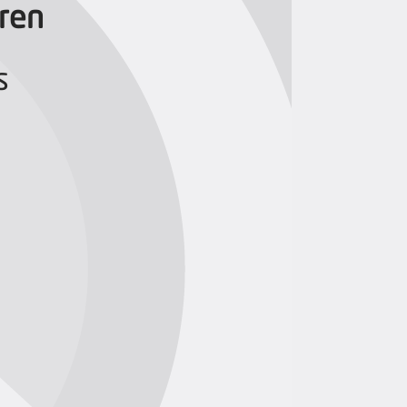
eren
s