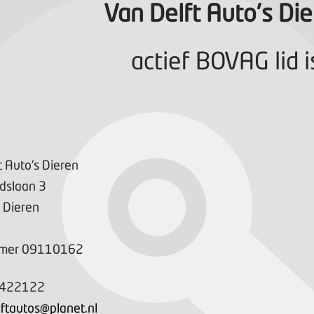
Van Delft Auto's Di
actief BOVAG lid i
t Auto's Dieren
idslaan
3
Dieren
mer
09110162
-422122
ftautos@planet.nl