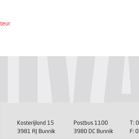
teur
Kosterijland 15
Postbus 1100
T: 
3981 AJ Bunnik
3980 DC Bunnik
F: 