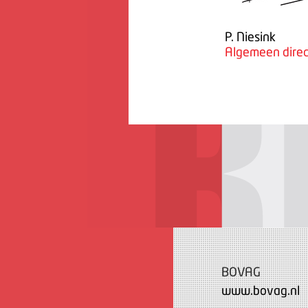
P. Niesink
Algemeen direc
BOVAG
www.bovag.nl