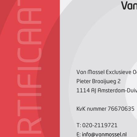
CERTIFICAAT
Van
Van Mossel Exclusieve O
Pieter Braaijweg
2
1114 AJ
Amsterdam-Duiv
KvK nummer
76670635
T:
020-2119721
E:
info@vanmossel.nl