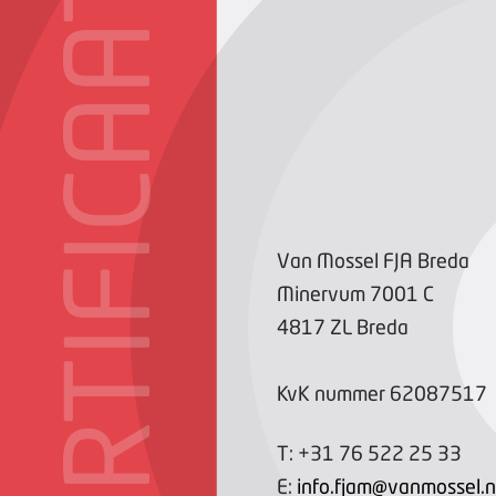
CERTIFICAAT
Van Mossel FJA Breda
Minervum
7001
C
4817 ZL
Breda
KvK nummer
62087517
T:
+31 76 522 25 33
E:
info.fjam@vanmossel.n