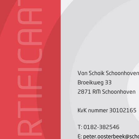
CERTIFICAAT
Van Schaik Schoonhove
Broeikweg
33
2871 RM
Schoonhoven
KvK nummer
30102165
T:
0182-382546
E:
peter.oosterbeek@scha