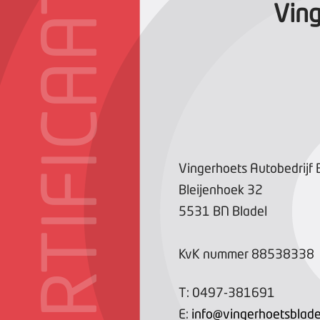
CERTIFICAAT
Ving
Vingerhoets Autobedrijf B
Bleijenhoek
32
5531 BN
Bladel
KvK nummer
88538338
T:
0497-381691
E:
info@vingerhoetsbladel