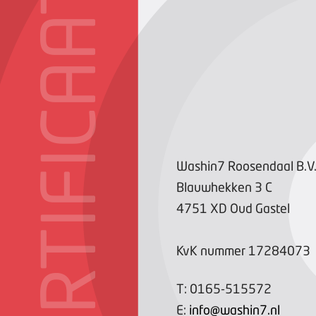
CERTIFICAAT
Washin7 Roosendaal B.V
Blauwhekken
3
C
4751 XD
Oud Gastel
KvK nummer
17284073
T:
0165-515572
E:
info@washin7.nl