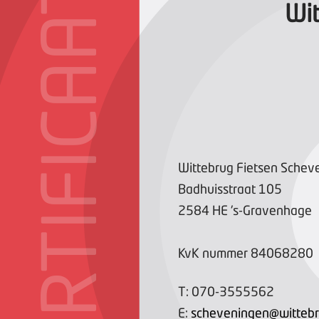
CERTIFICAAT
Wi
Wittebrug Fietsen Schev
Badhuisstraat
105
2584 HE
's-Gravenhage
KvK nummer
84068280
T:
070-3555562
E:
scheveningen@wittebru