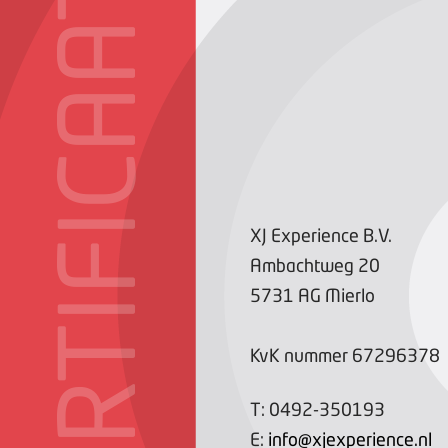
CERTIFICAAT
XJ Experience B.V.
Ambachtweg
20
5731 AG
Mierlo
KvK nummer
67296378
T:
0492-350193
E:
info@xjexperience.nl