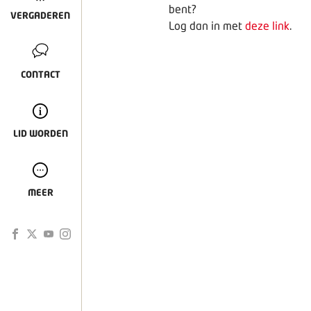
bent?
VERGADEREN
Log dan in met
deze link
.
CONTACT
LID WORDEN
MEER