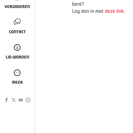
bent?
VERGADEREN
Log dan in met
deze link
.
CONTACT
LID WORDEN
MEER