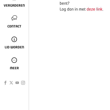
bent?
VERGADEREN
Log dan in met
deze link
.
CONTACT
LID WORDEN
MEER