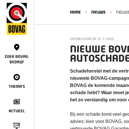
HOME
>
NIEUWS
>
NIEUWE
GEPUBLICEERD OP
31-7-2020
NIEUWE BOV
AUTOSCHADE
ZOEK BOVAG-
BEDRIJF
Schadeherstel met de vert
nieuwste BOVAG-campagne 
BOVAG de komende maanden 
THEMA'S
schade hebt? Waar moet je 
het zo verstandig om voor
ACTUEEL
Bij een schade komt veel ge
advies: kies voor BOVAG, ook
vertrouwde BOVAG Garantie, 4