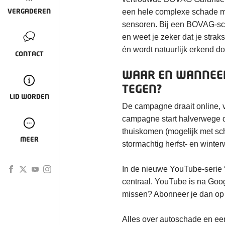
VERGADEREN
een hele complexe schade me
sensoren. Bij een BOVAG-sch
en weet je zeker dat je strak
én wordt natuurlijk erkend do
CONTACT
WAAR EN WANNEER
TEGEN?
LID WORDEN
De campagne draait online, 
campagne start halverwege d
thuiskomen (mogelijk met scha
MEER
stormachtig herfst- en winte
In de nieuwe YouTube-serie ‘
centraal. YouTube is na Goog
missen? Abonneer je dan op
Alles over autoschade en een 