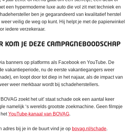
t een hypermoderne luxe auto die vol zit met techniek en
adehersteller ben je gegarandeerd van kwalitatief herstel
s weer veilig de weg op kunt. Hij helpt je met de papierwinkel
or iedere verzekeraar.
 KOM JE DEZE CAMPAGNEBOODSCHAP
via banners op platforms als Facebook en YouTube. De
e vakantieperiode, nu de eerste vakantiegangers weer
de), en loopt door tot diep in het najaar, als de impact van
rweer weer merkbaar wordt bij schadeherstellers.
BOVAG zoekt het uit’ staat schade ook een aantal keer
le namelijk ‘s werelds grootste zoekmachine. Geen filmpje
 het
YouTube-kanaal van BOVAG
.
adres bij je in de buurt vind je op
bovag.nl/schade
.