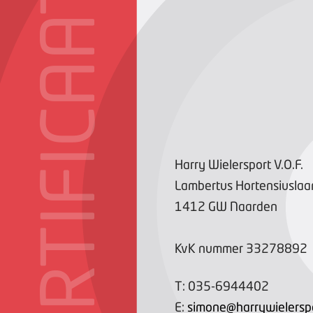
CERTIFICAAT
Harry Wielersport V.O.F.
Lambertus Hortensiuslaa
1412 GW
Naarden
KvK nummer
33278892
T:
035-6944402
E:
simone@harrywielerspo