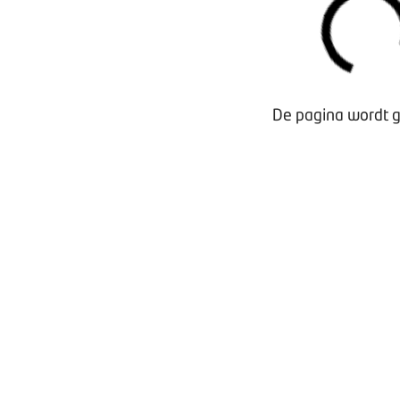
Veelgestelde vragen
Over Bovag
Contact
Privacybeleid
De pagina wordt g
Garantievoorwaarden
Lid worden
Verzekeringen
Inloggen MijnBOVAG
Snel naar viaBOVAG.nl
©
BOVAG
Kosterijland 15
3981 AJ Bunnik