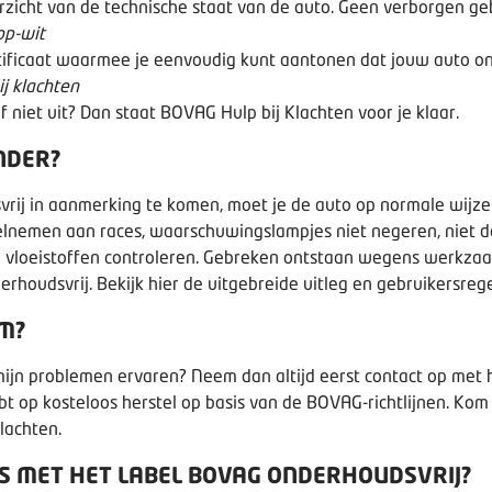
erzicht van de technische staat van de auto. Geen verborgen g
op-wit
rtificaat waarmee je eenvoudig kunt aantonen dat jouw auto on
j klachten
f niet uit? Dan staat
BOVAG Hulp bij Klachten
voor je klaar.
NDER?
j in aanmerking te komen, moet je de auto op normale wijze 
eelnemen aan races, waarschuwingslampjes niet negeren, niet
n vloeistoffen controleren. Gebreken ontstaan wegens werkzaa
erhoudsvrij.
Bekijk hier de uitgebreide uitleg en gebruikersreg
M?
mijn problemen ervaren? Neem dan altijd eerst contact op met h
ebt op kosteloos herstel op basis van de BOVAG-richtlijnen. Kom 
lachten
.
’S MET HET LABEL BOVAG ONDERHOUDSVRIJ?