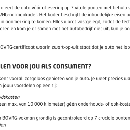
oleert de auto vóór aflevering op 7 vitale punten met behul
VAG-normenkader
. Het kader beschrijft de inhoudelijke eise
in aanmerking te komen. Alles wordt vastgelegd, zodat de techn
aren en kom je er samen met het autobedrijf niet uit, kun je o
OVAG-certificaat waarin zwart-op-wit staat dat je auto het la
ELEN VOOR JOU ALS CONSUMENT?
nt vooral: zorgeloos genieten van je auto. Je weet precies wa
jn jouw voordelen op een rij:
udskosten
t een max. van 10.000 kilometer) géén onderhouds- of apk-kost
n BOVAG-vakman grondig is gecontroleerd op 7 cruciale punten
ion