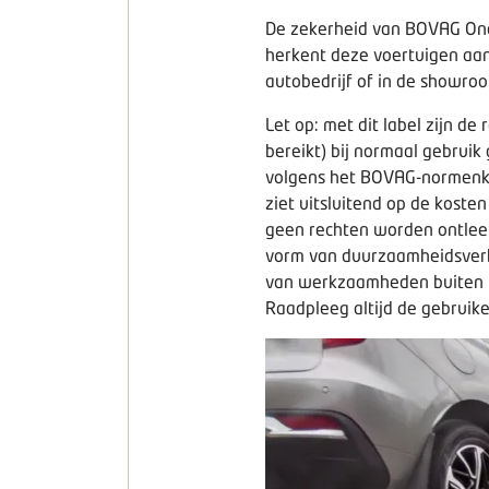
De zekerheid van BOVAG Onde
herkent deze voertuigen aan
autobedrijf of in de showro
Let op: met dit label zijn 
bereikt) bij normaal gebrui
volgens het BOVAG-normenka
ziet uitsluitend op de koste
geen rechten worden ontleend
vorm van duurzaamheidsverbe
van werkzaamheden buiten he
Raadpleeg altijd de gebruike