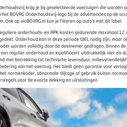
rhoudsvrij krijg je bij geselecteerde voertuigen die worden
 het BOVAG Onderhoudsvrij-logo bij de advertenties op de occ
om. Ook op
viaBOVAG.nl
kun je filteren op auto’s met dit label.
de reguliere onderhouds- en APK-kosten gedurende maximaal 1
k gedekt. Onderhoud kan in deze periode WEL nodig zijn, maar 
der worden volledig door de deelnemer gedragen, binnen de g
n van regulier onderhoud en kwalificeert uitdrukkelijk niet al
 met betrekking tot technische levensduur, milieuvriendelijkhe
tering van het voertuig. Het biedt geen garantie voor verlagi
t normenkader, abnormale slijtage of gebruik buiten normaal 
rsregels voor de exacte dekking en uitsluitingen.