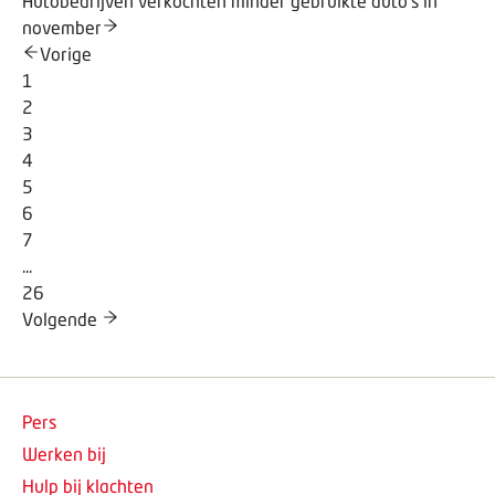
Autobedrijven verkochten minder gebruikte auto’s in
november
Vorige
1
2
3
4
5
6
7
...
26
Volgende
Pers
Werken bij
Hulp bij klachten