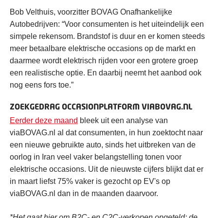
Bob Velthuis, voorzitter BOVAG Onafhankelijke
Autobedrijven: “Voor consumenten is het uiteindelijk een
simpele rekensom. Brandstof is duur en er komen steeds
meer betaalbare elektrische occasions op de markt en
daarmee wordt elektrisch rijden voor een grotere groep
een realistische optie. En daarbij neemt het aanbod ook
nog eens fors toe.”
ZOEKGEDRAG OCCASIONPLATFORM VIABOVAG.NL
Eerder deze maand
bleek uit een analyse van
viaBOVAG.nl al dat consumenten, in hun zoektocht naar
een nieuwe gebruikte auto, sinds het uitbreken van de
oorlog in Iran veel vaker belangstelling tonen voor
elektrische occasions. Uit de nieuwste cijfers blijkt dat er
in maart liefst 75% vaker is gezocht op EV's op
viaBOVAG.nl dan in de maanden daarvoor.
*Het gaat hier om B2C- en C2C-verkopen opgeteld: de