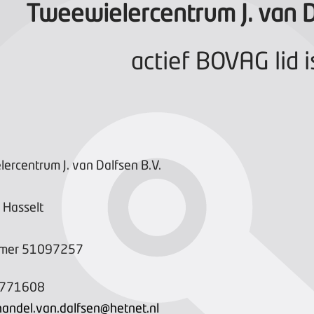
Tweewielercentrum J. van D
actief BOVAG lid i
ercentrum J. van Dalfsen B.V.
Hasselt
mer
51097257
4771608
lhandel.van.dalfsen@hetnet.nl