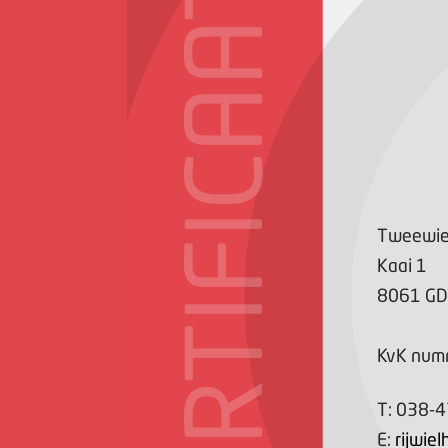
CERTIFICAAT
Tweewiel
Kaai
1
8061 GD
KvK num
T:
038-
E:
rijwie