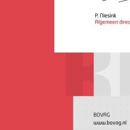
P. Niesink
Algemeen direc
BOVAG
www.bovag.nl