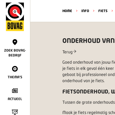
HOME
>
INFO
>
FIETS
>
ONDERHOUD VAN J
ZOEK BOVAG-
Terug
BEDRIJF
Goed onderhoud van jouw fie
je fiets in elk geval één ke
gebaat bij professioneel on
THEMA'S
onderhoud van je fiets.
FIETSONDERHOUD, W
ACTUEEL
Tussen de grote onderhoudsbe
Maak je fiets regelmatig sch