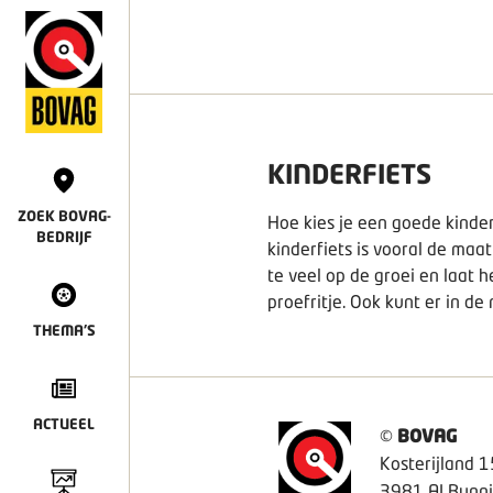
KINDERFIETS
ZOEK BOVAG-
Hoe kies je een goede kinderf
BEDRIJF
kinderfiets is vooral de maa
te veel op de groei en laat h
proefritje. Ook kunt er in 
THEMA'S
ACTUEEL
©
BOVAG
Kosterijland 1
3981 AJ Bunni