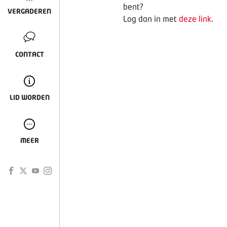
bent?
VERGADEREN
Log dan in met
deze link
.
CONTACT
LID WORDEN
MEER