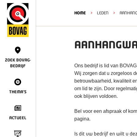
HOME
>
LEDEN
>
AANHANG
AANHANGWA
ZOEK BOVAG-
Ons bedrijf is lid van BOVAG
BEDRIJF
Wij zorgen dat u zorgeloos 
betrouwbaarheid, kwaliteit e
om lid te zijn. Door regelmat
THEMA'S
ook blijven voldoen.
Bel voor een afspraak of kom
ACTUEEL
pagina.
Is dit uw bedrijf en wilt u 