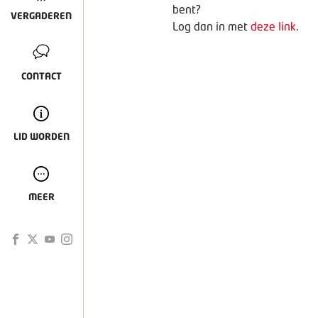
bent?
VERGADEREN
Log dan in met
deze link
.
CONTACT
LID WORDEN
MEER