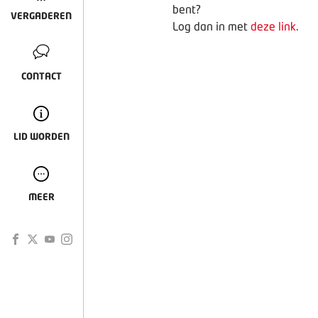
bent?
VERGADEREN
Log dan in met
deze link
.
CONTACT
LID WORDEN
MEER