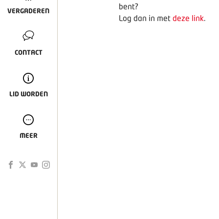
bent?
VERGADEREN
Log dan in met
deze link
.
CONTACT
LID WORDEN
MEER