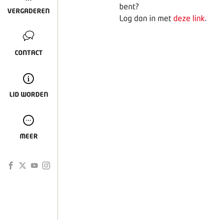
bent?
VERGADEREN
Log dan in met
deze link
.
CONTACT
LID WORDEN
MEER