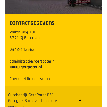
CONTACTGEGEVENS
Valkseweg
180
3771 SJ
Barneveld
0342-442582
administratie@gertpater.nl
www.gertpater.nl
Check het lidmaatschap
Autobedrijf Gert Pater B.V. |
Autoglaz Barneveld
is ook te
vinden via: