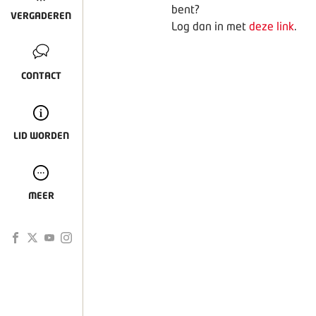
bent?
VERGADEREN
Log dan in met
deze link
.
CONTACT
LID WORDEN
MEER