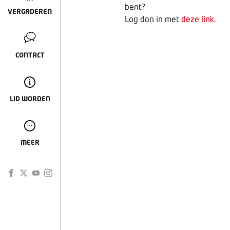
bent?
VERGADEREN
Log dan in met
deze link
.
CONTACT
LID WORDEN
MEER