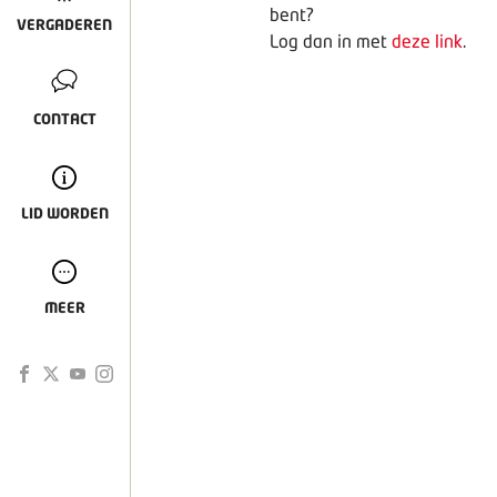
bent?
VERGADEREN
Log dan in met
deze link
.
CONTACT
LID WORDEN
MEER