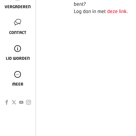
bent?
VERGADEREN
Log dan in met
deze link
.
CONTACT
LID WORDEN
MEER