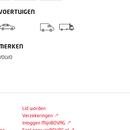
VOERTUIGEN
MERKEN
VOLVO
Lid worden
Verzekeringen
Inloggen MijnBOVAG
den
Snel naar viaBOVAG.nl