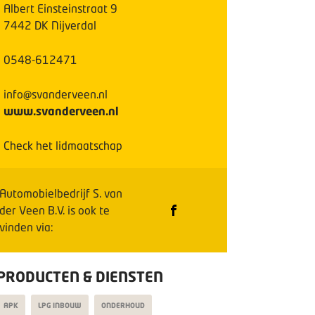
Albert Einsteinstraat
9
7442 DK
Nijverdal
0548-612471
info@svanderveen.nl
www.svanderveen.nl
Check het lidmaatschap
Automobielbedrijf S. van
der Veen B.V.
is ook te
vinden via:
PRODUCTEN & DIENSTEN
APK
LPG INBOUW
ONDERHOUD