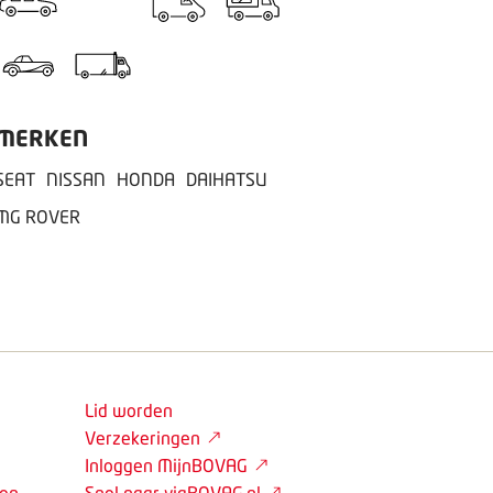
MERKEN
SEAT
NISSAN
HONDA
DAIHATSU
MG ROVER
Lid worden
Verzekeringen
Inloggen MijnBOVAG
den
Snel naar viaBOVAG.nl