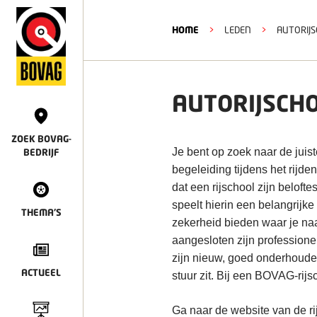
HOME
>
LEDEN
>
AUTORIJS
AUTORIJSCHO
ZOEK BOVAG-
Je bent op zoek naar de juis
BEDRIJF
begeleiding tijdens het rijde
dat een rijschool zijn belof
speelt hierin een belangrij
THEMA'S
zekerheid bieden waar je naa
aangesloten zijn professionel
zijn nieuw, goed onderhouden
ACTUEEL
stuur zit. Bij een BOVAG-rijsc
Ga naar de website van de ri