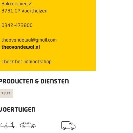
Bakkersweg
2
3781 GP
Voorthuizen
0342-473800
theovandewal@gmail.com
theovandewal.nl
Check het lidmaatschap
PRODUCTEN & DIENSTEN
RIJLES
VOERTUIGEN