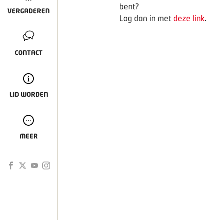
bent?
VERGADEREN
Log dan in met
deze link
.
CONTACT
LID WORDEN
MEER