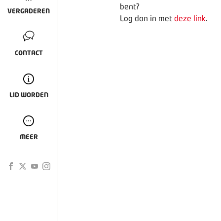
bent?
VERGADEREN
Log dan in met
deze link
.
CONTACT
LID WORDEN
MEER