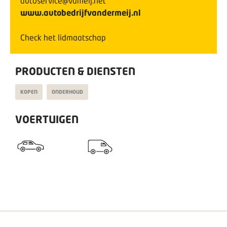
autoservice@vdmeij.net
www.autobedrijfvandermeij.nl
Check het lidmaatschap
PRODUCTEN & DIENSTEN
KOPEN
ONDERHOUD
VOERTUIGEN