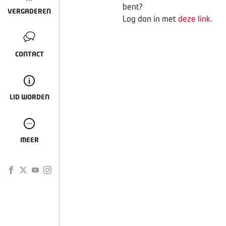
bent?
VERGADEREN
Log dan in met
deze link
.
CONTACT
LID WORDEN
MEER