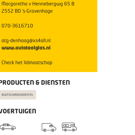
Margaretha v Hennebergwg
65
B
2552 BD
's-Gravenhage
070-3616710
atg-denhaag@xs4all.nl
www.autotaalglas.nl
Check het lidmaatschap
PRODUCTEN & DIENSTEN
RUITSCHADEHERSTEL
VOERTUIGEN