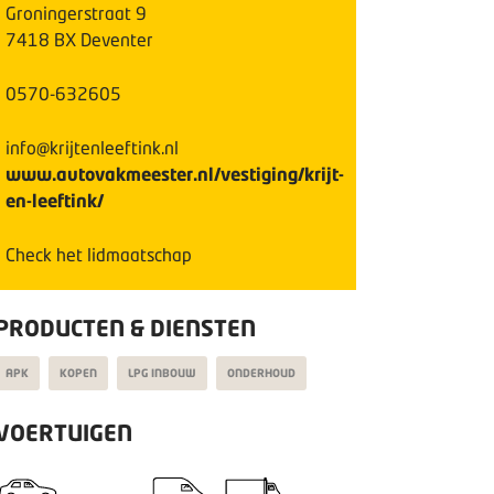
Groningerstraat
9
7418 BX
Deventer
0570-632605
info@krijtenleeftink.nl
www.autovakmeester.nl/vestiging/krijt-
en-leeftink/
Check het lidmaatschap
PRODUCTEN & DIENSTEN
APK
KOPEN
LPG INBOUW
ONDERHOUD
VOERTUIGEN