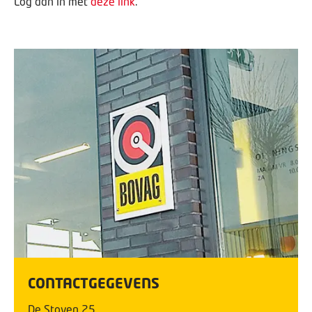
Log dan in met
deze link
.
CONTACTGEGEVENS
De Stoven
25